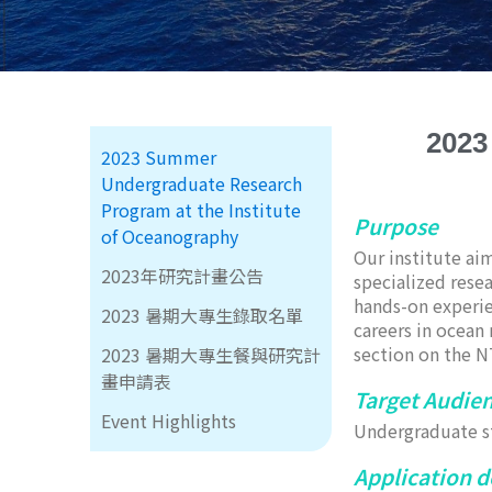
2023
2023 Summer
Undergraduate Research
Program at the Institute
Purpose
of Oceanography
Our institute ai
2023年研究計畫公告
specialized resea
hands-on experie
2023 暑期大專生錄取名單
careers in ocean
section on the N
2023 暑期大專生餐與研究計
畫申請表
Target Audie
Event Highlights
Undergraduate st
Application d