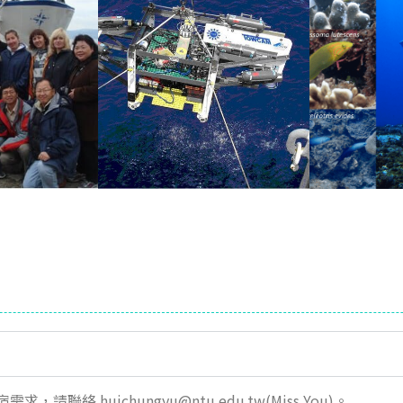
絡 huichungyu@ntu.edu.tw(Miss You)。