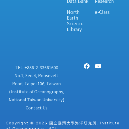
Data Bank
Research
North
e-Class
Earth
Science
Library
TEL: +886-2-33661600
No.1, Sec. 4, Roosevelt
Road, Taipei 106, Taiwan
(Institute of Oceanography,
National Taiwan University)
Contact Us
Copyright © 2026 國立臺灣大學海洋研究所. Institute
of Oceanography, NTU.