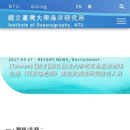
NTU
Giving
EN
繁
2017-03-27
RECENT NEWS
,
Recruitment
(Taiwan) [徵才]國立台灣大學地質系氣候地球
化學（任昊佳老師）實驗室誠徵研究技術人員
一、職稱/名額：