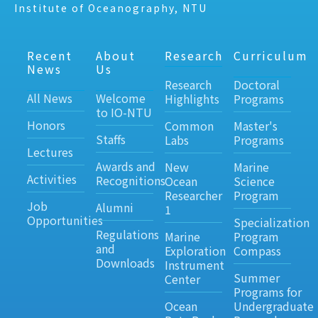
Institute of Oceanography, NTU
Recent
About
Research
Curriculum
News
Us
Research
Doctoral
All News
Welcome
Highlights
Programs
to IO-NTU
Honors
Common
Master's
Staffs
Labs
Programs
Lectures
Awards and
New
Marine
Activities
Recognitions
Ocean
Science
Researcher
Program
Job
Alumni
1
Opportunities
Specialization
Regulations
Marine
Program
and
Exploration
Compass
Downloads
Instrument
Summer
Center
Programs for
Ocean
Undergraduate