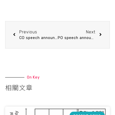
Previous
Next
CO speech announcement 3/28 (Tue) 13：20 Abiotic Aggregation of Organic Matter in Aquatic Systems: Alteration of Chemical Characteristics and Implications. Dr. Tzong-Yueh Chen (IONTU)
PO speech announcement 3/30 (Thu) 14：20 淺談海嘯研究 Prof. I-Chi Chan (NTU Civil Eng.)
On Key
相關文章