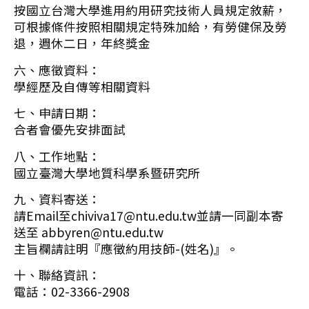
按國立台灣大學進用約用研究技術人員規定敘薪，
可根據條件按照相關規定特殊加給，有勞健保及勞
退，週休二日，年終獎金
六、應徵資料：
學經歷及自傳等相關資料
七、申請日期：
合者會優先安排面試
八、工作地點：
國立臺灣大學地質科學系暨研究所
九、資料寄送：
請Email至chiviva17@ntu.edu.tw並請一同副本寄
送至 abbyren@ntu.edu.tw
主旨欄請註明『應徵約用技師-(姓名)』。
十、聯絡資訊：
電話：02-3366-2908